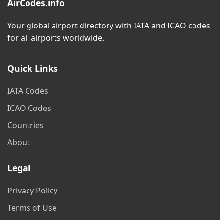
AirCodes.info
Your global airport directory with IATA and ICAO codes
for all airports worldwide.
Quick Links
IATA Codes
ICAO Codes
Countries
About
Legal
Privacy Policy
Terms of Use