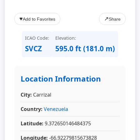
♥
↗
Add to Favorites
Share
ICAO Code:
Elevation:
SVCZ
595.0 ft (181.0 m)
Location Information
City:
Carrizal
Country:
Venezuela
Latitude:
9.372650146484375
Longitude:
-66.92279815673828