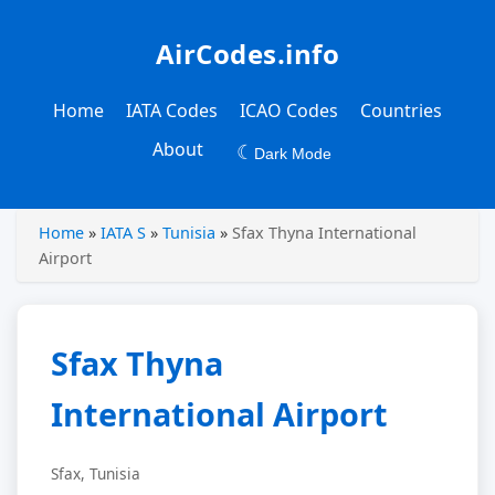
AirCodes.info
Home
IATA Codes
ICAO Codes
Countries
About
☾
Dark Mode
Home
»
IATA S
»
Tunisia
»
Sfax Thyna International
Airport
Sfax Thyna
International Airport
Sfax, Tunisia