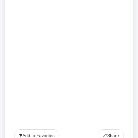
♥
↗
Add to Favorites
Share